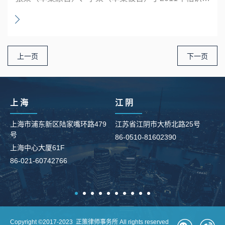
上一页
下一页
上 海
江 阴
上海市浦东新区陆家嘴环路479
江苏省江阴市大桥北路25号
号
86-0510-81602390
柳
上海中心大厦61F
8
86-021-60742766
Copyright ©2017-2023 正策律师事务所 All rights reserved