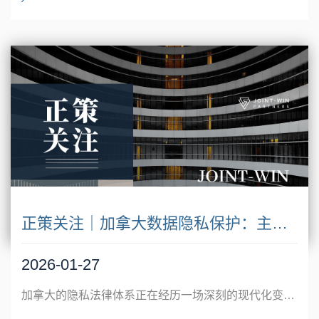
正策关注｜加拿大数据隐私保护：主要法规与企业合规要点解读
2026-01-27
加拿大的隐私法律体系正在经历一场深刻的现代化变革，从联邦层面的PIPEDA到魁北克省的25号法案，共同构建了一个日益严格的监管生态。本文将从加拿大隐私法法律框架出发，从联邦和省级双层次深入解析法律法规对于加拿大企业（包括出海加拿大的海外企业）在隐私保护方面的合规要求，并以TikTok案为例简要解读企业在商业活动中应加以注意的部分合规要点。