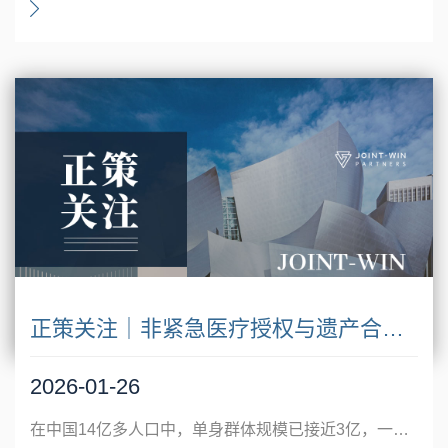
正策关注｜非紧急医疗授权与遗产合理支出的法律空白 —— 独居群体权益保障的现实挑战与应对
2026-01-26
在中国14亿多人口中，单身群体规模已接近3亿，一人户家庭数量突破1.25亿户。第七次全国人口普查与2024年《中国统计年鉴》的数据，勾勒出一幅清晰的社会变迁图景：独居，正从少数人的选择，演变为常态化的生活方式。