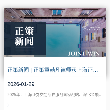
正策新闻 | 正策童喆凡律师获上海证券交易所感谢信，专业赋能资本市场人才培育
2026-01-29
2025年，上海证券交易所在服务国家战略、深化金融改革的过程中，持续加强专业人才培育体系建设。近日，正策律师事务所收到上海证券交易所发出的感谢信，对正策童喆凡律师在培训工作中的参与及专业贡献给予高度认可。