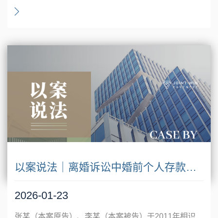
以案说法｜离婚诉讼中婚前个⼈存款应否返还的认定
2026-01-23
张某（本案原告）、李某（本案被告）于2011年相识，于2018年确立恋爱关系，于2019年底登记结婚。二人未曾共同居住生活，未生育子女。张某系初婚，李某系再婚。张某于2020年中向李某提出离婚，于2021年首次起诉离婚。