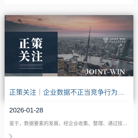
正策关注｜企业数据不正当竞争行为民事责任承担及损害赔偿金额之司法实务分析
2026-01-28
鉴于，数据要素的发展，经企业收集、整理、通过技术手段加工的数据常已成为企业数据，具备独立的商业价值，企业数据逐渐成为竞争性利益，为规制企业数据不正当竞争行为，《反不正当竞争法》已设第13条（以下简称“商业数据专条”）针对企业数据不正当竞争行为作出列举+概况规定，以期保障经营者权益和行业发展。