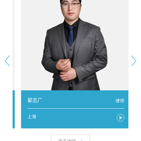
翟志广
人
律师
上海