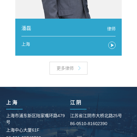
潘磊
师
律师
上海
更多律师
上 海
江 阴
上海市浦东新区陆家嘴环路479
江苏省江阴市大桥北路25号
号
86-0510-81602390
柳
上海中心大厦61F
8