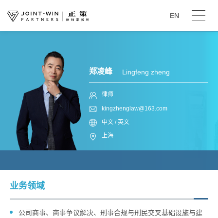
EN
郑凌峰
Lingfeng zheng
律师
kingzhenglaw@163.com
中文 / 英文
上海
业务领域
公司商事、商事争议解决、刑事合规与刑民交叉基础设施与建