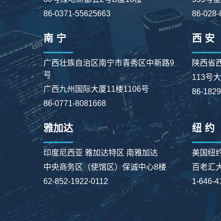
86-0371-55625663
86-028-
南 宁
西 安
广西壮族自治区南宁市青秀区中新路9
陕西省
号
113号
广西九州国际大厦11楼1106号
86-182
86-0771-8081668
雅加达
纽 约
印度尼西亚 雅加达特区 南雅加达
美国纽
中央商务区（使馆区）保诚中心8楼
百老汇大街
62-852-1922-0112
1-646-4