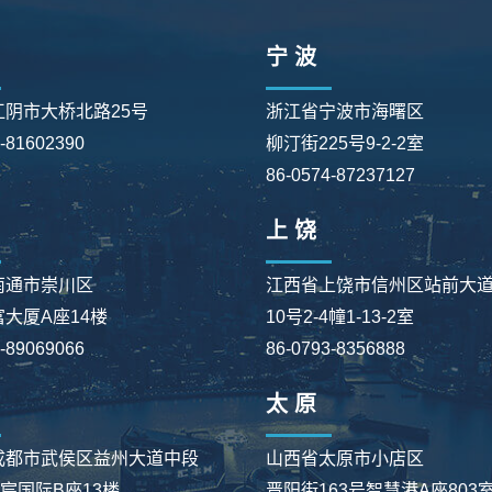
宁 波
江阴市大桥北路25号
浙江省宁波市海曙区
0-81602390
柳汀街225号9-2-2室
86-0574-87237127
上 饶
南通市崇川区
江西省上饶市信州区站前大
大厦A座14楼
10号2-4幢1-13-2室
3-89069066
86-0793-8356888
太 原
成都市武侯区益州大道中段
山西省太原市小店区
星宸国际B座13楼
晋阳街163号智慧港A座803