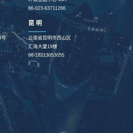
86-023-63711266
昆 明
8号
云南省昆明市西山区
汇海大厦19楼
86-18213053055