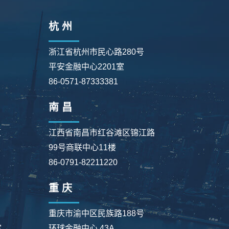
杭 州
浙江省杭州市民心路280号
平安金融中心2201室
86-0571-87333381
南 昌
道
江西省南昌市红谷滩区锦江路
99号商联中心11楼
86-0791-82211220
重 庆
重庆市渝中区民族路188号
室
环球金融中心 43A