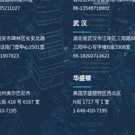
85211027
86-13546718802
武 汉
西安市碑林区长安北路
湖北省武汉市江岸区三阳路8
大话南门壹中心2501室
三阳中心写字楼B座3308室
91907823
86-18202713621
华盛顿
约州奥尔巴尼市
美国华盛顿特区西北区
 418 号 6167 室
N街 1717 号 1 室
10-7195
1-646-410-7195