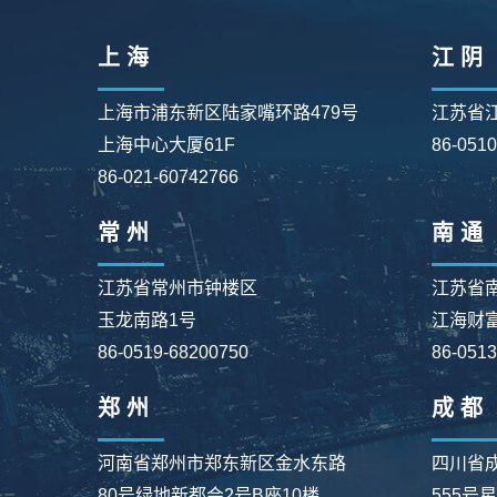
上 海
江 阴
上海市浦东新区陆家嘴环路479号
江苏省
上海中心大厦61F
86-051
86-021-60742766
常 州
南 通
江苏省常州市钟楼区
江苏省
玉龙南路1号
江海财富
86-0519-68200750
86-051
郑 州
成 都
河南省郑州市郑东新区金水东路
四川省
80号绿地新都会2号B座10楼
555号