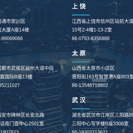
上 饶
南通市崇川区
江西省上饶市信州区站前大
大厦A座14楼
10号2-4幢1-13-2室
3-89069066
86-0793-8356888
太 原
成都市武侯区益州大道中段
山西省太原市小店区
星宸国际B座13楼
晋阳街163号智慧港A座803
85211027
86-13546718802
武 汉
西安市碑林区长安北路
湖北省武汉市江岸区三阳路8
大话南门壹中心2501室
三阳中心写字楼B座3308室
91907823
86-18202713621