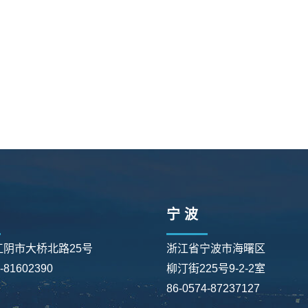
宁 波
江阴市大桥北路25号
浙江省宁波市海曙区
0-81602390
柳汀街225号9-2-2室
86-0574-87237127