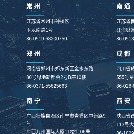
常 州
南 通
江苏省常州市钟楼区
江苏省
玉龙南路1号
江海财富
86-0519-68200750
86-051
郑 州
成 都
河南省郑州市郑东新区金水东路
四川省
80号绿地新都会2号B座10楼
555号
86-0371-55625663
86-028-
南 宁
西 安
广西壮族自治区南宁市青秀区中新路9
陕西省
号
113号
广西九州国际大厦11楼1106号
86-182