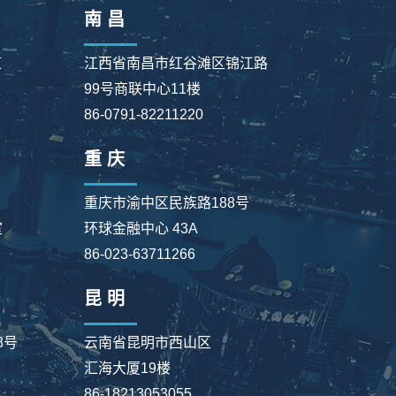
南 昌
道
江西省南昌市红谷滩区锦江路
99号商联中心11楼
86-0791-82211220
重 庆
重庆市渝中区民族路188号
室
环球金融中心 43A
86-023-63711266
昆 明
8号
云南省昆明市西山区
汇海大厦19楼
86-18213053055