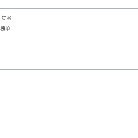
」提名
星榜单