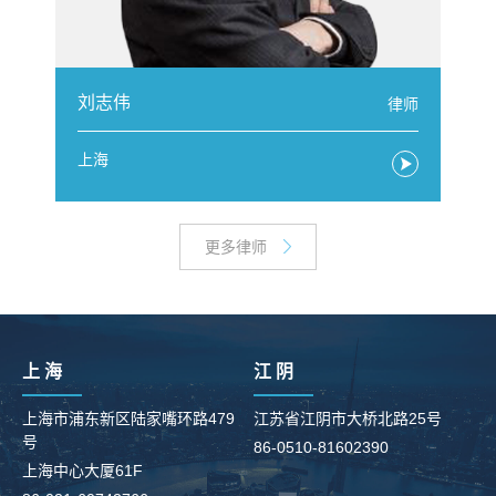
刘志伟
师
律师
上海
更多律师
上 海
江 阴
上海市浦东新区陆家嘴环路479
江苏省江阴市大桥北路25号
号
86-0510-81602390
柳
上海中心大厦61F
8