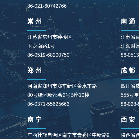
86-021-60742766
常 州
南 通
江苏省常州市钟楼区
江苏省
玉龙南路1号
江海财富
86-0519-68200750
86-051
郑 州
成 都
河南省郑州市郑东新区金水东路
四川省
80号绿地新都会2号B座10楼
555号
86-0371-55625663
86-028-
南 宁
西 安
广西壮族自治区南宁市青秀区中新路9
陕西省