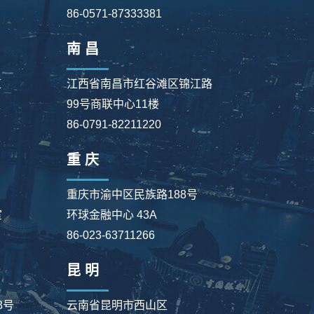
86-0571-87333381
南 昌
道
江西省南昌市红谷滩区锦江路
99号商联中心11楼
86-0791-82211220
重 庆
重庆市渝中区民族路188号
室
环球金融中心 43A
86-023-63711266
昆 明
8号
云南省昆明市西山区