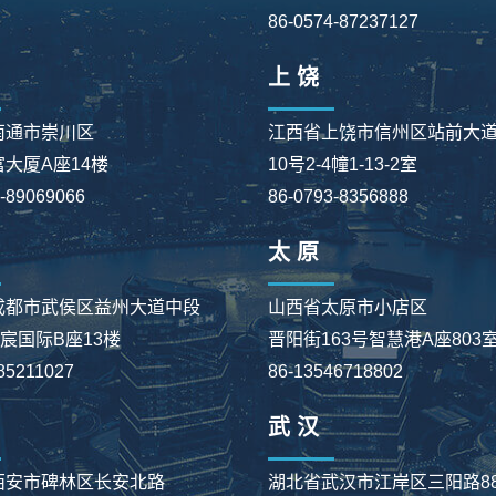
86-0574-87237127
上 饶
南通市崇川区
江西省上饶市信州区站前大
大厦A座14楼
10号2-4幢1-13-2室
3-89069066
86-0793-8356888
太 原
成都市武侯区益州大道中段
山西省太原市小店区
星宸国际B座13楼
晋阳街163号智慧港A座803
85211027
86-13546718802
武 汉
西安市碑林区长安北路
湖北省武汉市江岸区三阳路8