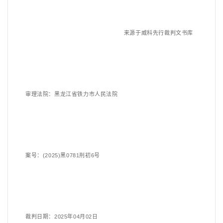
来源于威科先行裁判文书库
审理法院：黑龙江省铁力市人民法院
案号：
(2025)黑0781刑初6号
裁判日期：
2025
年
04
月
02
日