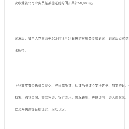
次收受该公司业务员赵某德送给的回扣共计50,000元。
案发后，被告人党某海于
2024年8月24日被监察机关传唤到案，到案后如实
法所得。
上述事实有公诉机关提交、经法庭质证、认证的书证立案决定书、到案经过、
档案、购销合同、交易凭证、银行流水、情况说明、户籍证明，证人颜某民、
党某海供述等证据证实，足以认定。