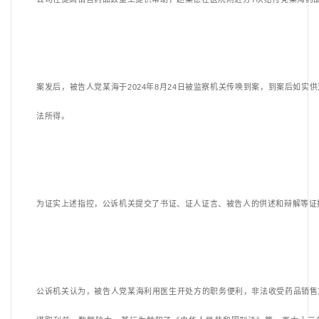
案发后，被告人党某海于
2024年8月24日被监察机关传唤到案，到案后如实
法所得。
为证实上述指控，公诉机关提交了书证、证人证言、被告人的供述和辩解等证
公诉机关认为，被告人党某海利用医生开处方的职务便利，非法收受药品销售