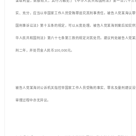
谋取利益，数额较大，其行为触犯了《中华人民共和国刑法》第一百六十三
实、充分，应当以非国家工作人员受贿罪追究其刑事责任。被告人党某海认罪
国刑事诉讼法》第十五条的规定，可以从宽处理。被告人党某海到案后如实供
华人民共和国刑法》第六十七条第三款的规定对其处罚。建议判处被告人党某
刑二年，并处罚金人民币
100,000元。
被告人党某海对公诉机关指控非国家工作人员受贿的事实、罪名及量刑建议没
审理过程中亦无异议。