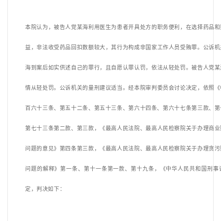
本院认为，被告人党某海利用医生为患者开具处方的职务便利，在选择药品和
益，非法收受药品回扣数额较大，其行为构成非国家工作人员受贿罪。公诉机
海到案后如实供述自己的罪行，且自愿认罪认罚，依法从轻处罚。被告人党某
情从轻处罚。公诉机关的量刑建议适当。经本院审判委员会讨论决定，依照《
百六十三条、
第五十二条、
第五十三条、
第六十四条、
第六十七条第三款、
第
第七十三条第二款、第三款，《最高人民法院、最高人民检察院关于办理商业
问题的意见》第四条第三款，《
最高人民法院、最高人民检察院关于办理贪污
问题的解释》
第一条、
第十一条第一款、
第十九条，《
中华人民共和国刑事
定，判决如下：