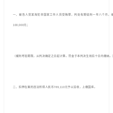
一、被告人党某海犯非国家工作人员受贿罪，判处有期徒刑一年八个月，
100,000元；
（缓刑考验期限，从判决确定之日起计算。罚金于本判决生效后十日内缴纳。
二、扣押在案的违法所得人民币
789,110元予以没收，上缴国库。