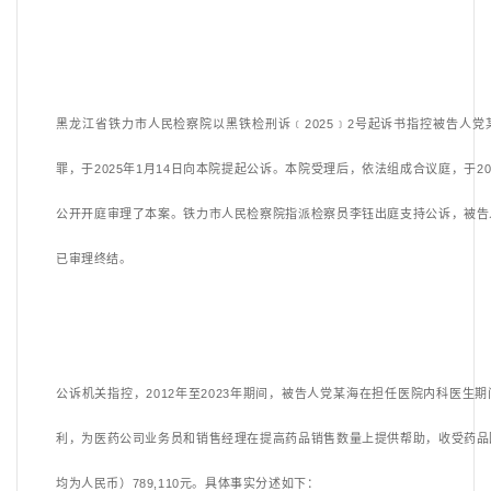
黑龙江省铁力市人民检察院以黑铁检刑诉﹝
2025﹞2号起诉书指控被告人
罪，于2025年1月14日向本院提起公诉。本院受理后，依法组成合议庭，于20
公开开庭审理了本案。铁力市人民检察院指派检察员李钰出庭支持公诉，被告
已审理终结。
公诉机关指控，
2012年至2023年期间，被告人党某海在担任医院内科医生
利，为医药公司业务员和销售经理在提高药品销售数量上提供帮助，收受药品
均为人民币）789,110元。具体事实分述如下：