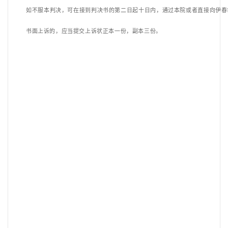
如不服本判决，可在接到判决书的第二日起十日内，通过本院或者直接向伊春
书面上诉的，应当提交上诉状正本一份，副本三份。