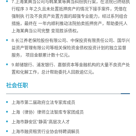
7.上海某典当公司与韩某某等典当纠纷执行案，在法院已终结执
行程序 3 年之久且未处置抵押房产的情况下接手案件，凭借在
强制执 行及不良资产处置方面的超强专业能力，经过系列组合
措施，最终在 一年内顺利推动法院拍卖抵押房产，帮助委托人
上海某典当公司完整 变现胜诉债权。
8.长江养老保险股份有限公司、中保投资有限责任公司、国华兴
益资产管理有限公司等相关保险资金债权投资计划的独立监督
服务， 项目金额累计数十亿元。
9.邮储银行、浦发银行、嘉御资本等金融机构的大量不良资产处
置和化解工作，总计帮助委托人回款逾亿元。
社会任职
上海市第二届政府立法专家库成员
上海（律协）律师立法智库专家团成员
上海市静安区“静英”高层次人才
上海市融资租赁行业协会特聘调解员