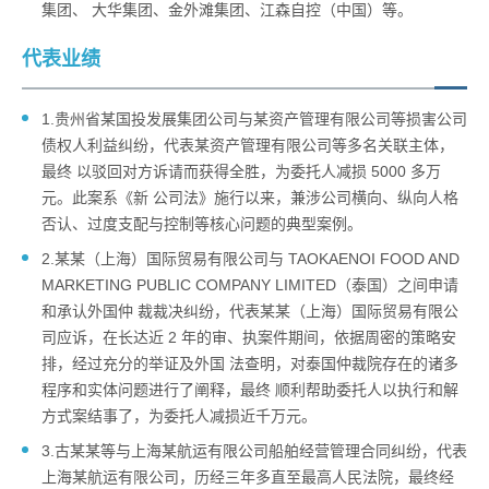
集团、 大华集团、金外滩集团、江森自控（中国）等。
代表业绩
1.贵州省某国投发展集团公司与某资产管理有限公司等损害公司
债权人利益纠纷，代表某资产管理有限公司等多名关联主体，
最终 以驳回对方诉请而获得全胜，为委托人减损 5000 多万
元。此案系《新 公司法》施行以来，兼涉公司横向、纵向人格
否认、过度支配与控制等核心问题的典型案例。
2.某某（上海）国际贸易有限公司与 TAOKAENOI FOOD AND
MARKETING PUBLIC COMPANY LIMITED（泰国）之间申请
和承认外国仲 裁裁决纠纷，代表某某（上海）国际贸易有限公
司应诉，在长达近 2 年的审、执案件期间，依据周密的策略安
排，经过充分的举证及外国 法查明，对泰国仲裁院存在的诸多
程序和实体问题进行了阐释，最终 顺利帮助委托人以执行和解
方式案结事了，为委托人减损近千万元。
3.古某某等与上海某航运有限公司船舶经营管理合同纠纷，代表
上海某航运有限公司，历经三年多直至最高人民法院，最终经