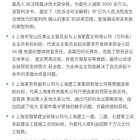
最高人 民法院裁决而大获全胜，为委托人减损 3000 余万元。
该案判决书， 厘定了《民诉法司法解释》中“已为人民法院发生
法律效力的裁判所 确认的事实”的适用范围，是准确适用该条款
的典型判例。
4.上海市宝山区某业主委员会与上海某置业有限公司（万科系）
业主共有权纠纷，代表业主委员会起诉要求开发商承担全小区
34 幢 房屋的整体修复责任。该案历时近两年，克服了原告诉讼
主体争议、 鉴定费用过高、修复方案复杂等难题，最终以诉请
全部得到支持而大 获全胜，为全体业主彻底解决了自交房起十
余年的渗漏水修复问题。
5.上海某劳务服务公司与上海建工某集团有限公司等票据追索
权纠纷，代表上海某劳务服务公司行使追索权而获全部支持。
该案商 票出票人系恒大系公司，通过巧妙的诉讼策略安排，成
功回避了恒大 系案件集中管辖的棘手问题，并最终顺利获偿。
6.上海宝钢某建设有限公司与上海建工一建、二建、七建等之间
多起建设工程施工合同纠纷，为委托人顺利追回数千万元欠付
工程款。