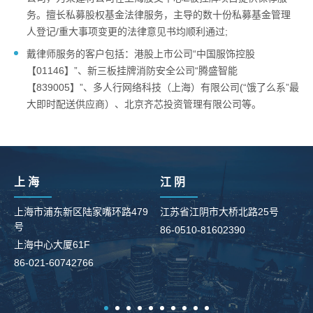
务。擅长私募股权基金法律服务，主导的数十份私募基金管理
人登记/重大事项变更的法律意见书均顺利通过;
戴律师服务的客户包括：港股上市公司“中国服饰控股
【01146】”、新三板挂牌消防安全公司“腾盛智能
【839005】”、多人行网络科技（上海）有限公司(“饿了么系”最
大即时配送供应商）、北京齐芯投资管理有限公司等。
上 海
江 阴
上海市浦东新区陆家嘴环路479
江苏省江阴市大桥北路25号
号
86-0510-81602390
柳
上海中心大厦61F
8
86-021-60742766