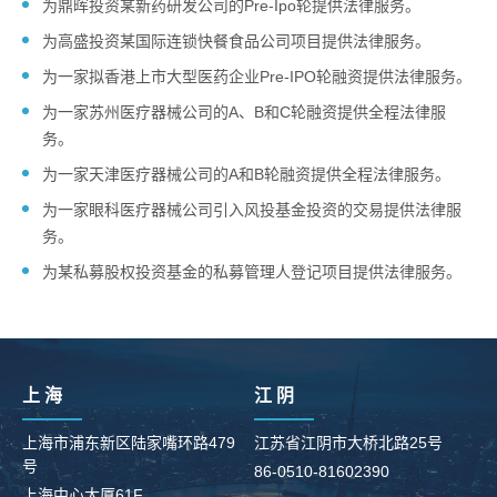
为鼎晖投资某新药研发公司的Pre-Ipo轮提供法律服务。
为高盛投资某国际连锁快餐食品公司项目提供法律服务。
为一家拟香港上市大型医药企业Pre-IPO轮融资提供法律服务。
为一家苏州医疗器械公司的A、B和C轮融资提供全程法律服
务。
为一家天津医疗器械公司的A和B轮融资提供全程法律服务。
为一家眼科医疗器械公司引入风投基金投资的交易提供法律服
务。
为某私募股权投资基金的私募管理人登记项目提供法律服务。
上 海
江 阴
上海市浦东新区陆家嘴环路479
江苏省江阴市大桥北路25号
号
86-0510-81602390
柳
上海中心大厦61F