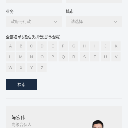
业务
城市
政府与行政
请选择
全部名单(按姓氏拼音进行检索)
A
B
C
D
E
F
G
H
I
J
K
L
M
N
O
P
Q
R
S
T
U
V
W
X
Y
Z
检索
陈宏伟
高级合伙人