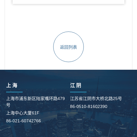
返回列表
上 海
江 阴
上海市浦东新区陆家嘴环路479
江苏省江阴市大桥北路25号
号
86-0510-81602390
柳
上海中心大厦61F
8
86-021-60742766