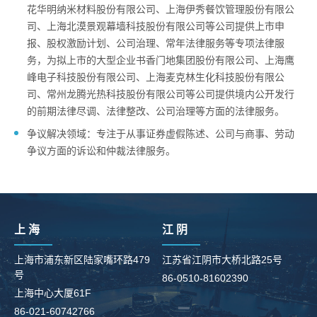
花华明纳米材料股份有限公司、上海伊秀餐饮管理股份有限公
司、上海北漠景观幕墙科技股份有限公司等公司提供上市申
报、股权激励计划、公司治理、常年法律服务等专项法律服
务，为拟上市的大型企业书香门地集团股份有限公司、上海鹰
峰电子科技股份有限公司、上海麦克林生化科技股份有限公
司、常州龙腾光热科技股份有限公司等公司提供境内公开发行
的前期法律尽调、法律整改、公司治理等方面的法律服务。
争议解决领域：专注于从事证券虚假陈述、公司与商事、劳动
争议方面的诉讼和仲裁法律服务。
上 海
江 阴
上海市浦东新区陆家嘴环路479
江苏省江阴市大桥北路25号
号
86-0510-81602390
柳
上海中心大厦61F
8
86-021-60742766